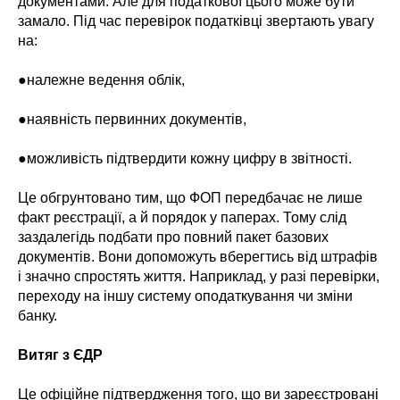
документами. Але для податкової цього може бути
замало. Під час перевірок податківці звертають увагу
на:
●належне ведення облік,
●наявність первинних документів,
●можливість підтвердити кожну цифру в звітності.
Це обгрунтовано тим, що ФОП передбачає не лише
факт реєстрації, а й порядок у паперах. Тому слід
заздалегідь подбати про повний пакет базових
документів. Вони допоможуть вберегтись від штрафів
і значно спростять життя. Наприклад, у разі перевірки,
переходу на іншу систему оподаткування чи зміни
банку.
Витяг з ЄДР
Це офіційне підтвердження того, що ви зареєстровані